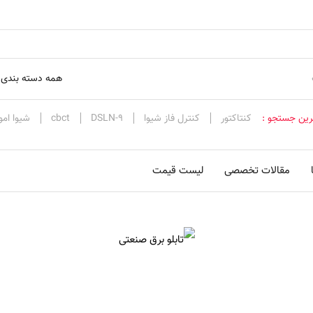
همه دسته بندی 
رین جستجو :
کنتاکتور
کنترل فاز شیوا
DSLN-9
cbct
شیوا امو
مقالات تخصصی
لیست قیمت