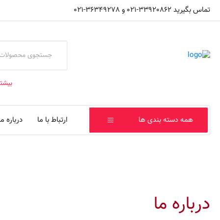
تماس بگیرید 33920862-021 و 36349278-021
بیشت
همه دسته بندی ها
ارتباط با ما
درباره ما
درباره ما