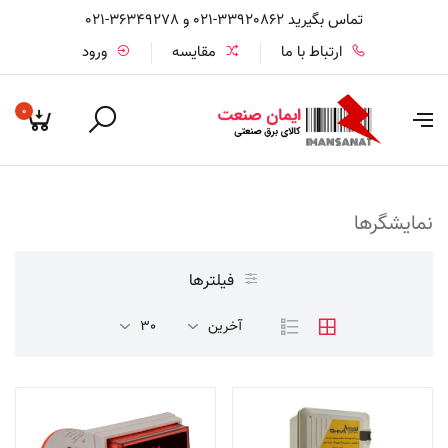
تماس بگیرید 33920862-021 و 36349278-021
ارتباط با ما
مقایسه
ورود
0
نمایشگرها
فیلترها
آخرین
30